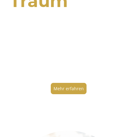
Traum
Wir begleiten junge Menschen dabei,
ihre Talente zu entdecken, ihr
Potenzial zu entfalten und ihre Ziele
zu erreichen. Durch Mentoring,
Sponsoring und persönliche
Begleitung fördern wir die nächste
Generation von Leistungsträgern.
Mehr erfahren